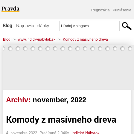
Registrácia
Prihlásenie
Blog
Najnovšie články
Najčítanejšie články
Blog
>
www.indickynabytok.sk
>
Komody z masívneho dreva
Najkomentovanejšie články
Zoznam blogov
Komerčné blogy
Archív:
november, 2022
Komody z masívneho dreva
4. novembra 2022, Prečítané 2 046x,
Indický Nábytok