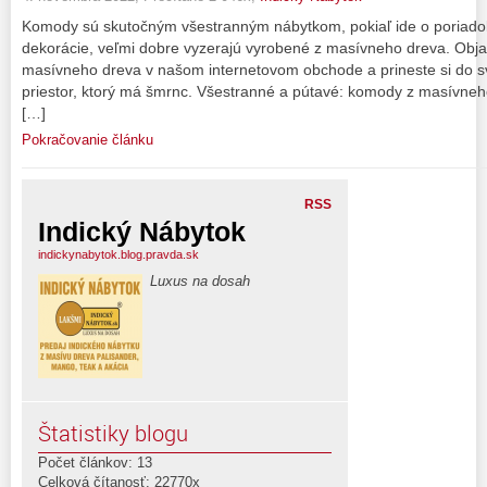
Komody sú skutočným všestranným nábytkom, pokiaľ ide o poriadok
dekorácie, veľmi dobre vyzerajú vyrobené z masívneho dreva. Obj
masívneho dreva v našom internetovom obchode a prineste si do s
priestor, ktorý má šmrnc. Všestranné a pútavé: komody z masívne
[…]
Pokračovanie článku
RSS
Indický Nábytok
indickynabytok.blog.pravda.sk
Luxus na dosah
Štatistiky blogu
Počet článkov: 13
Celková čítanosť: 22770x