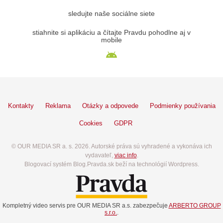
sledujte naše sociálne siete
stiahnite si aplikáciu a čítajte Pravdu pohodlne aj v
mobile
Kontakty
Reklama
Otázky a odpovede
Podmienky používania
Cookies
GDPR
© OUR MEDIA SR a. s. 2026. Autorské práva sú vyhradené a vykonáva ich
vydavateľ,
viac info
.
Blogovací systém Blog.Pravda.sk beží na technológií Wordpress.
Kompletný video servis pre OUR MEDIA SR a.s. zabezpečuje
ARBERTO GROUP
s.r.o.
.