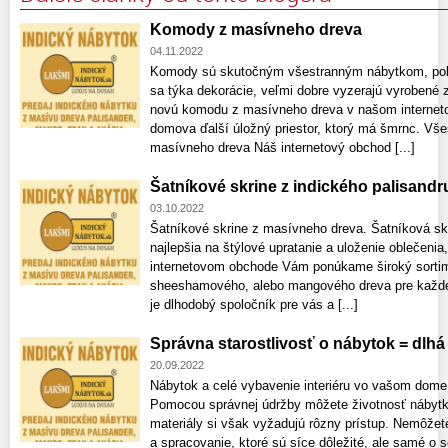
Komody z masívneho dreva
04.11.2022
Komody sú skutočným všestranným nábytkom, pokia
sa týka dekorácie, veľmi dobre vyzerajú vyrobené 
novú komodu z masívneho dreva v našom interneto
domova ďalší úložný priestor, ktorý má šmrnc. Vš
masívneho dreva Náš internetový obchod [...]
Šatníkové skrine z indického palisandr
03.10.2022
Šatníkové skrine z masívneho dreva. Šatníková sk
najlepšia na štýlové upratanie a uloženie oblečeni
internetovom obchode Vám ponúkame široký sortim
sheeshamového, alebo mangového dreva pre každé
je dlhodobý spoločník pre vás a [...]
Správna starostlivosť o nábytok = dlhá
20.09.2022
Nábytok a celé vybavenie interiéru vo vašom dome s
Pomocou správnej údržby môžete životnosť nábytku
materiály si však vyžadujú rôzny prístup. Nemôžete
a spracovanie, ktoré sú síce dôležité, ale samé o