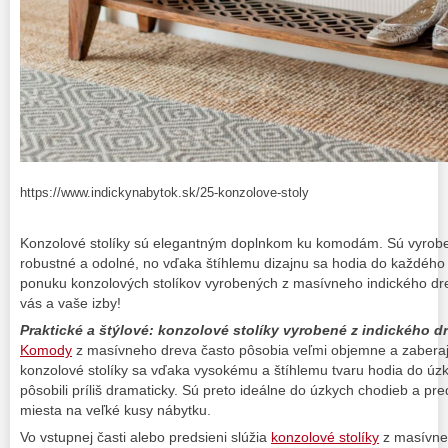
https://www.indickynabytok.sk/25-konzolove-stoly
Konzolové stolíky sú elegantným doplnkom ku komodám. Sú vyrob
robustné a odolné, no vďaka štíhlemu dizajnu sa hodia do každého v
ponuku konzolových stolíkov vyrobených z masívneho indického drev
vás a vaše izby!
Praktické a štýlové: konzolové stolíky vyrobené z indického d
Komody
z masívneho dreva často pôsobia veľmi objemne a zaberajú
konzolové stolíky sa vďaka vysokému a štíhlemu tvaru hodia do úzk
pôsobili príliš dramaticky. Sú preto ideálne do úzkych chodieb a pre
miesta na veľké kusy nábytku.
Vo vstupnej časti alebo predsieni slúžia
konzolové stolíky
z masívneh