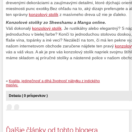
drevenými dekoráciami a zaujímavými detailmi, ktoré dýchajú orie
miestnosti punc exotiky.Bez ohľadu na to, aký dizajn preferujete a a
ten správny
konzolový stolík
z masívneho dreva už nie je ďaleko.
Konzolové stolíky zo Sheeshamu a Manga online.
Váš dokonalý
konzolový stolík
. Je rustikálny alebo elegantný? S n
jednoduchou v bielej farbe? Končí to jednoduchou stolovou doskou
fľaše vína, topánky a iné veci? Nezáleží na tom, či má len pekne vy
našom internetovom obchode zaručene nájdete ten pravý
konzolový
vás a váš vkus. A ak je pre vás konzolový stolík napriek svojmu štíhl
máme skladom aj príručné stolíky a nástenné police v našom obch
«
Kvalita, jedinečnosť a dlhá životnosť nábytku z indického
masívu.
Debata ( 0 príspevkov )
Ďalšie články od tohto blogera