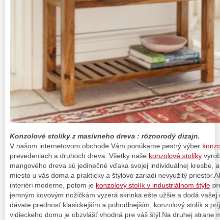
Konzolové stolíky z masívneho dreva : rôznorodý dizajn.
V našom internetovom obchode Vám ponúkame pestrý výber
konzo
prevedeniach a druhoch dreva. Všetky naše
konzolové stolíky
vyro
mangového dreva sú jedinečné vďaka svojej individuálnej kresbe, a
miesto u vás doma a prakticky a štýlovo zariadi nevyužitý priestor.
interiéri moderne, potom je
konzolový stolík v industriálnom štýle
pr
jemným kovovým nožičkám vyzerá skrinka ešte užšie a dodá vašej c
dávate prednosť klasickejším a pohodlnejším, konzolový stolík s 
vidieckeho domu je obzvlášť vhodná pre váš štýl.Na druhej strane m