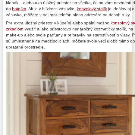
klobúk – alebo ako úložný priestor na všetko, čo sa vám nezmestí 
do
botníka
. Ak je v blízkosti zásuvka,
konzolový stolík
je ideálny aj a
zásuvka, môžete v nej mať telefón alebo adresáre na dosah ruky.
Pre extra úložný priestor v kúpeľni alebo spálni možno
konzolový st
zrkadlom
využiť aj ako priestorovo nenáročný kozmetický stolík, na 
make-up alebo svoje parfumy a prípravky na starostlivosť o vlasy.
sú umiestnené na medzipoliciach, môžete svoje veci uložiť mimo do
upratané prostredie.