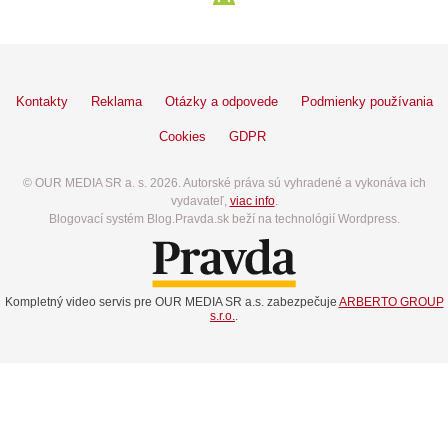
Kontakty
Reklama
Otázky a odpovede
Podmienky používania
Cookies
GDPR
© OUR MEDIA SR a. s. 2026. Autorské práva sú vyhradené a vykonáva ich
vydavateľ,
viac info
.
Blogovací systém Blog.Pravda.sk beží na technológií Wordpress.
Kompletný video servis pre OUR MEDIA SR a.s. zabezpečuje
ARBERTO GROUP
s.r.o.
.