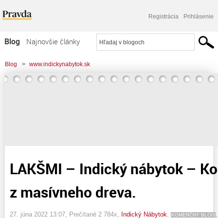
Registrácia
Prihlásenie
Blog
Najnovšie články
Najčítanejšie články
Blog
>
www.indickynabytok.sk
Najkomentovanejšie články
>
LAKŠMI - Indický nábytok - Konzolové stolíky z masívneho dreva.
Zoznam blogov
Komerčné blogy
LAKŠMI – Indický nábytok – Ko
z masívneho dreva.
27. júna 2022 13:07
, Prečítané 2 784x,
Indický Nábytok
,
KOMERČNÝ BLOG